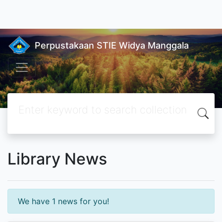
situs togel
|
wdbandar
|
wdbandar login
|
toto slot
|
situs toto
|
Perpustakaan STIE Widya Manggala
Library News
We have 1 news for you!