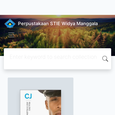
situs togel
|
wdbandar
|
wdbandar login
|
toto slot
|
situs toto
|
Perpustakaan STIE Widya Manggala