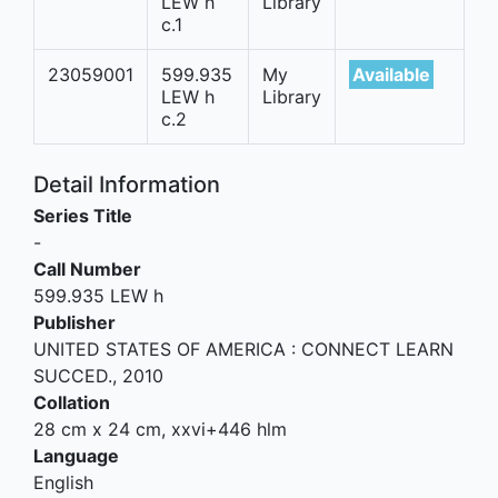
LEW h
Library
c.1
23059001
599.935
My
Available
LEW h
Library
c.2
Detail Information
Series Title
-
Call Number
599.935 LEW h
Publisher
UNITED STATES OF AMERICA
:
CONNECT LEARN
SUCCED
.,
2010
Collation
28 cm x 24 cm, xxvi+446 hlm
Language
English