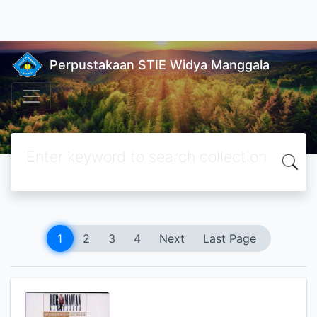
situs togel
|
wdbandar
|
wdbandar login
|
toto slot
|
situs toto
|
Perpustakaan STIE Widya Manggala
1
2
3
4
Next
Last Page