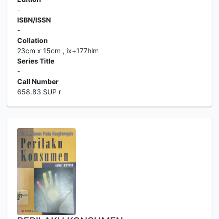
-
ISBN/ISSN
-
Collation
23cm x 15cm , ix+177hlm
Series Title
-
Call Number
658.83 SUP r