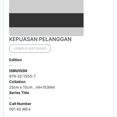
KEPUASAN PELANGGAN
LERBIN R. ARITONANG
Edition
-
ISBN/ISSN
979-22-1555-7
Collation
23cm x 15cm , viii+153hlm
Series Title
-
Call Number
001.42 ARI.k