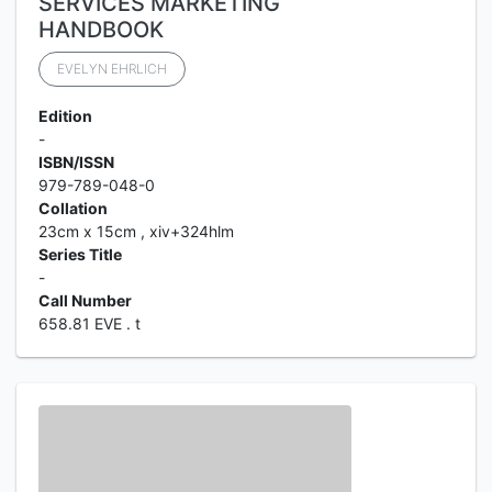
SERVICES MARKETING
HANDBOOK
EVELYN EHRLICH
Edition
-
ISBN/ISSN
979-789-048-0
Collation
23cm x 15cm , xiv+324hlm
Series Title
-
Call Number
658.81 EVE . t