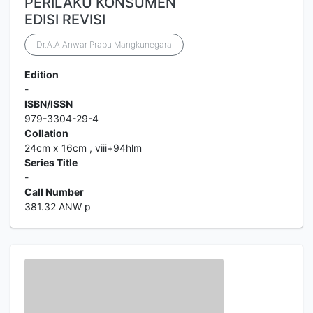
PERILAKU KONSUMEN
EDISI REVISI
Dr.A.A.Anwar Prabu Mangkunegara
Edition
-
ISBN/ISSN
979-3304-29-4
Collation
24cm x 16cm , viii+94hlm
Series Title
-
Call Number
381.32 ANW p