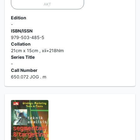
AKT
Edition
-
ISBN/ISSN
979-503-485-5
Collation
21cm x 15cm , xii+218hlm
Series Title
-
Call Number
650.072 JOG . m