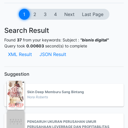
1
2
3
4
Next
Last Page
Search Result
Found
37
from your keywords:
Subject :
"bisnis digital"
Query took
0.00603
second(s) to complete
XML Result
JSON Result
Suggestion
Skin Deep Memburu Sang Bintang
Nora Roberts
PENGARUH UKURAN PERUSAHAN UMUR
PERUSAHAAN LEVERRAGE DAN PROFITABILITAS